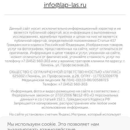
info@lap-las.ru
Данный сайт носит исключительно информационный характер и не
является публичной офертой, вся информация о выполняемых
исследованиях, врачебных приёмах и ценах на них не является
публичной офертой, определяемой положениями Статьи 437
Гражданского кодекса Российской Федерации. Изображения товаров,
услуг на фотографиях, представленных на сайте, могут отличаться от
оригиналов. Информация о цене товара и услуг, указанная на сайте,
может отличаться от фактической, уточняйте стоимость услуг по
телефону +7 (3452) 560-303 или у администраторов клиники по адресу: г.
Тюмень, ул. Профсоюзная,28.
ОБЩЕСТВО С ОГРАНИЧЕННОЙ ОТВЕТСТВЕННОСТЬЮ «ЛАПЛАС»
625002 г.Тюмень, ул. Профсоюзная, д.28, ОГРН - 1177232009778
Медицинская лицензия: № Л041-00110-86/00588723
Телефон: +7 (3452) 560-303
Информация, фото и видео размещено на сайте в соответствии с
Федеральным законом от 27.07.2006 №152-ФЗ «О персональных
данных» и со статьей 152.1. Гражданского Кодекса РФ
Запрещается копирование, распространение или любое иное
использование информации.
На сайте установлен счетчик Яндекс.Метрики, который использует
cookie пользователей, оставаясь на сайте пользователь дает свое
согласие на использование указанной метрической программы
Мы используем cookie. Это позволяет нам
Яндекс.Метрика
анализировать взаимодействие