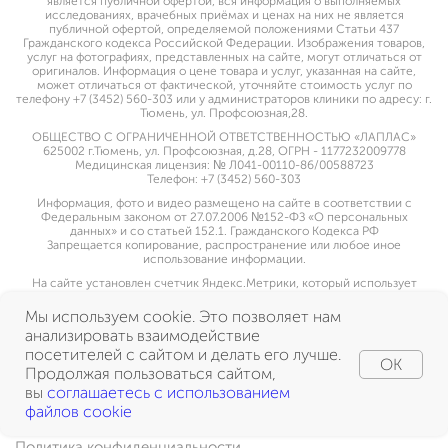
является публичной офертой, вся информация о выполняемых
исследованиях, врачебных приёмах и ценах на них не является
публичной офертой, определяемой положениями Статьи 437
Гражданского кодекса Российской Федерации. Изображения товаров,
услуг на фотографиях, представленных на сайте, могут отличаться от
оригиналов. Информация о цене товара и услуг, указанная на сайте,
может отличаться от фактической, уточняйте стоимость услуг по
телефону +7 (3452) 560-303 или у администраторов клиники по адресу: г.
Тюмень, ул. Профсоюзная,28.
ОБЩЕСТВО С ОГРАНИЧЕННОЙ ОТВЕТСТВЕННОСТЬЮ «ЛАПЛАС»
625002 г.Тюмень, ул. Профсоюзная, д.28, ОГРН - 1177232009778
Медицинская лицензия: № Л041-00110-86/00588723
Телефон: +7 (3452) 560-303
Информация, фото и видео размещено на сайте в соответствии с
Федеральным законом от 27.07.2006 №152-ФЗ «О персональных
данных» и со статьей 152.1. Гражданского Кодекса РФ
Запрещается копирование, распространение или любое иное
использование информации.
На сайте установлен счетчик Яндекс.Метрики, который использует
cookie пользователей, оставаясь на сайте пользователь дает свое
согласие на использование указанной метрической программы
Мы используем cookie. Это позволяет нам
Яндекс.Метрика
анализировать взаимодействие
посетителей с сайтом и делать его лучше.
OK
Продолжая пользоваться сайтом,
вы
соглашаетесь с использованием
файлов cookie
Политика конфиденциальности