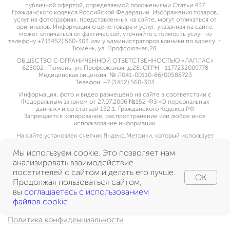
публичной офертой, определяемой положениями Статьи 437
Гражданского кодекса Российской Федерации. Изображения товаров,
услуг на фотографиях, представленных на сайте, могут отличаться от
оригиналов. Информация о цене товара и услуг, указанная на сайте,
может отличаться от фактической, уточняйте стоимость услуг по
телефону +7 (3452) 560-303 или у администраторов клиники по адресу: г.
Тюмень, ул. Профсоюзная,28.
ОБЩЕСТВО С ОГРАНИЧЕННОЙ ОТВЕТСТВЕННОСТЬЮ «ЛАПЛАС»
625002 г.Тюмень, ул. Профсоюзная, д.28, ОГРН - 1177232009778
Медицинская лицензия: № Л041-00110-86/00588723
Телефон: +7 (3452) 560-303
Информация, фото и видео размещено на сайте в соответствии с
Федеральным законом от 27.07.2006 №152-ФЗ «О персональных
данных» и со статьей 152.1. Гражданского Кодекса РФ
Запрещается копирование, распространение или любое иное
использование информации.
На сайте установлен счетчик Яндекс.Метрики, который использует
cookie пользователей, оставаясь на сайте пользователь дает свое
согласие на использование указанной метрической программы
Мы используем cookie. Это позволяет нам
Яндекс.Метрика
анализировать взаимодействие
посетителей с сайтом и делать его лучше.
OK
Продолжая пользоваться сайтом,
вы
соглашаетесь с использованием
файлов cookie
Политика конфиденциальности