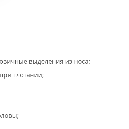
ы
ровичные выделения из носа;
 при глотании;
оловы;