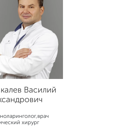
калев Василий
ксандрович
ноларинголог,врач
ический хирург