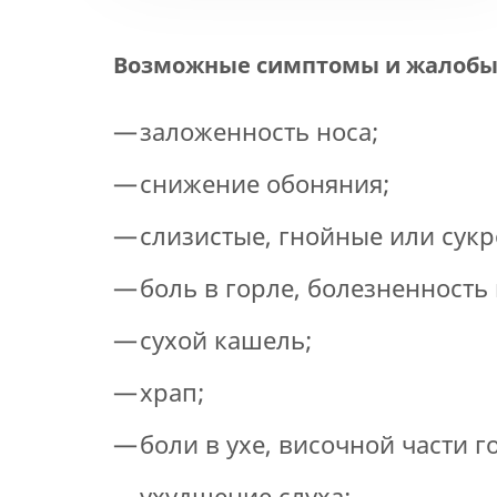
Возможные симптомы и жалоб
заложенность носа;
снижение обоняния;
слизистые, гнойные или сук
боль в горле, болезненность
сухой кашель;
храп;
боли в ухе, височной части г
ухудшение слуха;