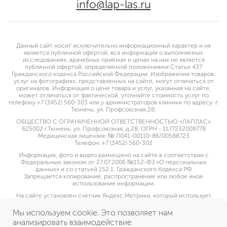
info@lap-las.ru
Данный сайт носит исключительно информационный характер и не
является публичной офертой, вся информация о выполняемых
исследованиях, врачебных приёмах и ценах на них не является
публичной офертой, определяемой положениями Статьи 437
Гражданского кодекса Российской Федерации. Изображения товаров,
услуг на фотографиях, представленных на сайте, могут отличаться от
оригиналов. Информация о цене товара и услуг, указанная на сайте,
может отличаться от фактической, уточняйте стоимость услуг по
телефону +7 (3452) 560-303 или у администраторов клиники по адресу: г.
Тюмень, ул. Профсоюзная,28.
ОБЩЕСТВО С ОГРАНИЧЕННОЙ ОТВЕТСТВЕННОСТЬЮ «ЛАПЛАС»
625002 г.Тюмень, ул. Профсоюзная, д.28, ОГРН - 1177232009778
Медицинская лицензия: № Л041-00110-86/00588723
Телефон: +7 (3452) 560-303
Информация, фото и видео размещено на сайте в соответствии с
Федеральным законом от 27.07.2006 №152-ФЗ «О персональных
данных» и со статьей 152.1. Гражданского Кодекса РФ
Запрещается копирование, распространение или любое иное
использование информации.
На сайте установлен счетчик Яндекс.Метрики, который использует
cookie пользователей, оставаясь на сайте пользователь дает свое
согласие на использование указанной метрической программы
Мы используем cookie. Это позволяет нам
Яндекс.Метрика
анализировать взаимодействие