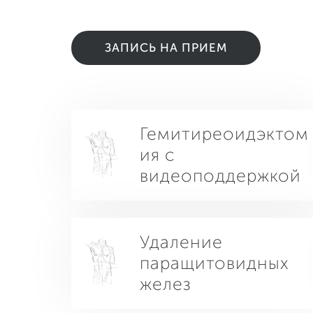
ЗАПИСЬ НА ПРИЕМ
Гемитиреоидэктом
ия с
видеоподдержкой
Удаление
паращитовидных
желез