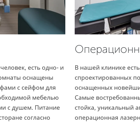
Операционн
человек, есть одно- и
В нашей клинике есть
Комнаты оснащены
спроектированных по
фами с сейфом для
оснащенных новейши
еобходимой мебелью
Самые востребованны
ми с душем. Питание
стойка, уникальный а
сторане согласно
операционная лазерн